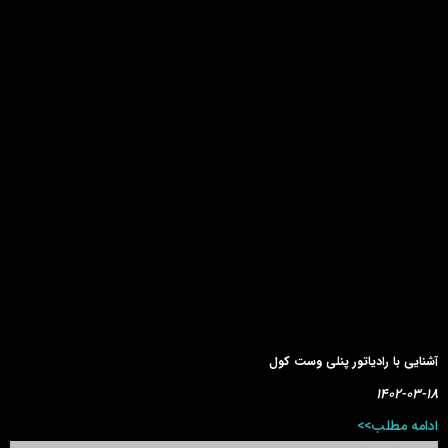
آشنایی با رادیاتور پنلی وست کول
۱۴۰۲-۰۳-۱۸
ادامه مطلب>>