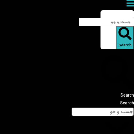
Search
Search
Search
Search