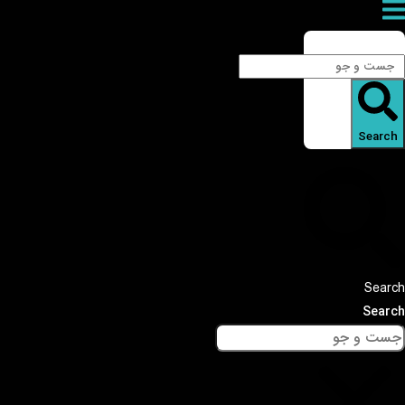
Search
Search
Search
Search